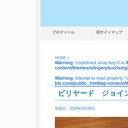
プロフィール
旧サイトマップ
HOME
>
Warning
: Undefined array key 0 in
content/themes/stingerplus2/sing
Warning
: Attempt to read property "
blo.com/public_html/wp-content/t
ビリヤード ジョイ
投稿日：
2020年6月24日