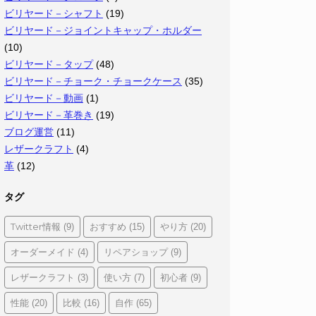
ビリヤード－シャフト
(19)
ビリヤード－ジョイントキャップ・ホルダー
(10)
ビリヤード－タップ
(48)
ビリヤード－チョーク・チョークケース
(35)
ビリヤード－動画
(1)
ビリヤード－革巻き
(19)
ブログ運営
(11)
レザークラフト
(4)
革
(12)
タグ
Twitter情報
おすすめ
やり方
(9)
(15)
(20)
オーダーメイド
リペアショップ
(4)
(9)
レザークラフト
使い方
初心者
(3)
(7)
(9)
性能
比較
自作
(20)
(16)
(65)