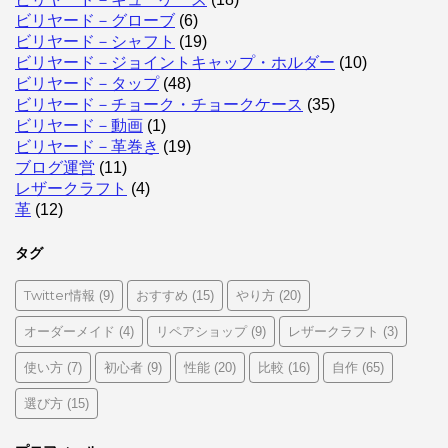
ビリヤード－グローブ
(6)
ビリヤード－シャフト
(19)
ビリヤード－ジョイントキャップ・ホルダー
(10)
ビリヤード－タップ
(48)
ビリヤード－チョーク・チョークケース
(35)
ビリヤード－動画
(1)
ビリヤード－革巻き
(19)
ブログ運営
(11)
レザークラフト
(4)
革
(12)
タグ
Twitter情報
おすすめ
やり方
(9)
(15)
(20)
オーダーメイド
リペアショップ
レザークラフト
(4)
(9)
(3)
使い方
初心者
性能
比較
自作
(7)
(9)
(20)
(16)
(65)
選び方
(15)