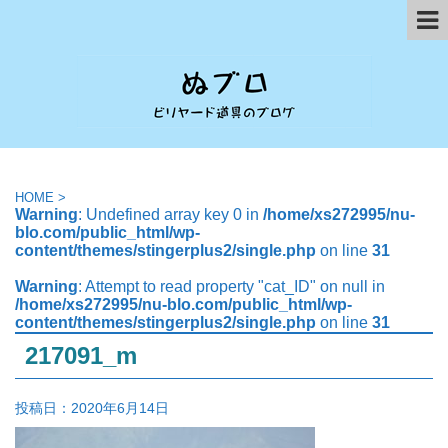
HOME
>
Warning
: Undefined array key 0 in
/home/xs272995/nu-
blo.com/public_html/wp-
content/themes/stingerplus2/single.php
on line
31
Warning
: Attempt to read property "cat_ID" on null in
/home/xs272995/nu-blo.com/public_html/wp-
content/themes/stingerplus2/single.php
on line
31
217091_m
投稿日：
2020年6月14日