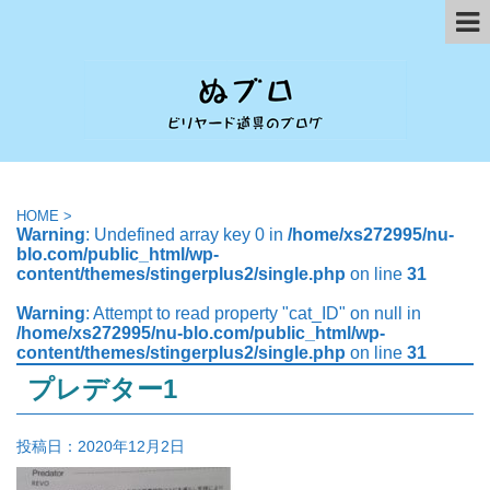
HOME
>
Warning
: Undefined array key 0 in
/home/xs272995/nu-
blo.com/public_html/wp-
content/themes/stingerplus2/single.php
on line
31
Warning
: Attempt to read property "cat_ID" on null in
/home/xs272995/nu-blo.com/public_html/wp-
content/themes/stingerplus2/single.php
on line
31
プレデター1
投稿日：
2020年12月2日