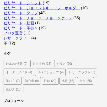
ビリヤード－シャフト
(19)
ビリヤード－ジョイントキャップ・ホルダー
(10)
ビリヤード－タップ
(48)
ビリヤード－チョーク・チョークケース
(35)
ビリヤード－動画
(1)
ビリヤード－革巻き
(19)
ブログ運営
(11)
レザークラフト
(4)
革
(12)
タグ
Twitter情報
おすすめ
やり方
(9)
(15)
(20)
オーダーメイド
リペアショップ
レザークラフト
(4)
(9)
(3)
使い方
初心者
性能
比較
自作
(7)
(9)
(20)
(16)
(65)
選び方
(15)
プロフィール