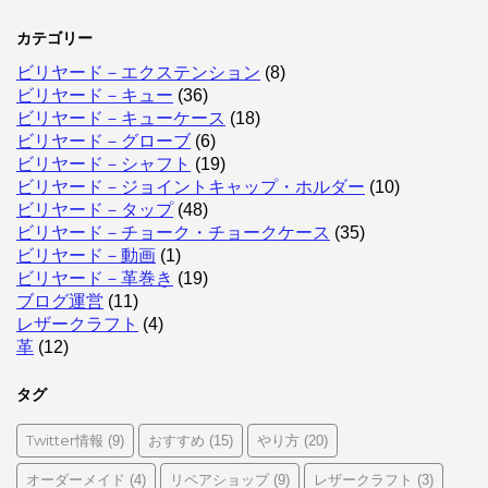
カテゴリー
ビリヤード－エクステンション
(8)
ビリヤード－キュー
(36)
ビリヤード－キューケース
(18)
ビリヤード－グローブ
(6)
ビリヤード－シャフト
(19)
ビリヤード－ジョイントキャップ・ホルダー
(10)
ビリヤード－タップ
(48)
ビリヤード－チョーク・チョークケース
(35)
ビリヤード－動画
(1)
ビリヤード－革巻き
(19)
ブログ運営
(11)
レザークラフト
(4)
革
(12)
タグ
Twitter情報
おすすめ
やり方
(9)
(15)
(20)
オーダーメイド
リペアショップ
レザークラフト
(4)
(9)
(3)