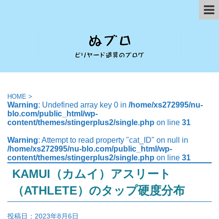
HOME
>
Warning
: Undefined array key 0 in
/home/xs272995/nu-
blo.com/public_html/wp-
content/themes/stingerplus2/single.php
on line
31
Warning
: Attempt to read property "cat_ID" on null in
/home/xs272995/nu-blo.com/public_html/wp-
content/themes/stingerplus2/single.php
on line
31
KAMUI（カムイ）アスリート
（ATHLETE）のタップ硬度分布
投稿日：
2023年8月6日