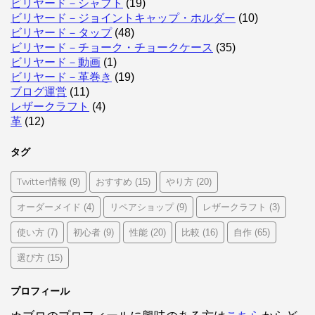
ビリヤード－シャフト
(19)
ビリヤード－ジョイントキャップ・ホルダー
(10)
ビリヤード－タップ
(48)
ビリヤード－チョーク・チョークケース
(35)
ビリヤード－動画
(1)
ビリヤード－革巻き
(19)
ブログ運営
(11)
レザークラフト
(4)
革
(12)
タグ
Twitter情報
おすすめ
やり方
(9)
(15)
(20)
オーダーメイド
リペアショップ
レザークラフト
(4)
(9)
(3)
使い方
初心者
性能
比較
自作
(7)
(9)
(20)
(16)
(65)
選び方
(15)
プロフィール