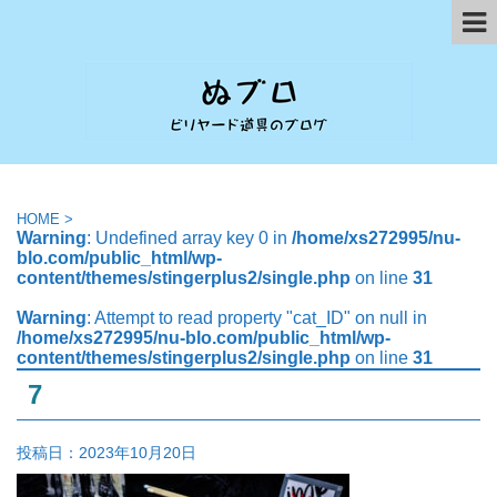
HOME
>
Warning
: Undefined array key 0 in
/home/xs272995/nu-
blo.com/public_html/wp-
content/themes/stingerplus2/single.php
on line
31
Warning
: Attempt to read property "cat_ID" on null in
/home/xs272995/nu-blo.com/public_html/wp-
content/themes/stingerplus2/single.php
on line
31
7
投稿日：
2023年10月20日