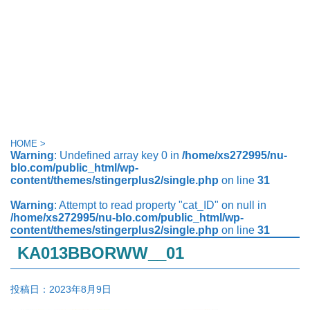
HOME
>
Warning
: Undefined array key 0 in
/home/xs272995/nu-
blo.com/public_html/wp-
content/themes/stingerplus2/single.php
on line
31
Warning
: Attempt to read property "cat_ID" on null in
/home/xs272995/nu-blo.com/public_html/wp-
content/themes/stingerplus2/single.php
on line
31
KA013BBORWW__01
投稿日：
2023年8月9日