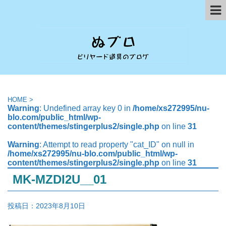
HOME
>
Warning
: Undefined array key 0 in
/home/xs272995/nu-
blo.com/public_html/wp-
content/themes/stingerplus2/single.php
on line
31
Warning
: Attempt to read property "cat_ID" on null in
/home/xs272995/nu-blo.com/public_html/wp-
content/themes/stingerplus2/single.php
on line
31
MK-MZDI2U__01
投稿日：
2023年8月10日