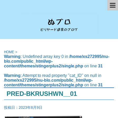
HOME
>
Warning
: Undefined array key 0 in
/home/xs272995/nu-
blo.com/public_html/wp-
content/themes/stingerplus2/single.php
on line
31
Warning
: Attempt to read property "cat_ID" on null in
/home/xs272995/nu-blo.com/public_html/wp-
content/themes/stingerplus2/single.php
on line
31
PRED-BKRUSHWN__01
投稿日：
2023年8月9日