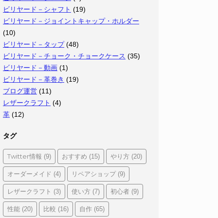
ビリヤード－シャフト
(19)
ビリヤード－ジョイントキャップ・ホルダー
(10)
ビリヤード－タップ
(48)
ビリヤード－チョーク・チョークケース
(35)
ビリヤード－動画
(1)
ビリヤード－革巻き
(19)
ブログ運営
(11)
レザークラフト
(4)
革
(12)
タグ
Twitter情報
おすすめ
やり方
(9)
(15)
(20)
オーダーメイド
リペアショップ
(4)
(9)
レザークラフト
使い方
初心者
(3)
(7)
(9)
性能
比較
自作
(20)
(16)
(65)