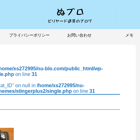
プライバシーポリシー
お問い合わせ
メモ
/home/xs272995/nu-blo.com/public_html/wp-
le.php
on line
31
cat_ID" on null in
/home/xs272995/nu-
hemes/stingerplus2/single.php
on line
31