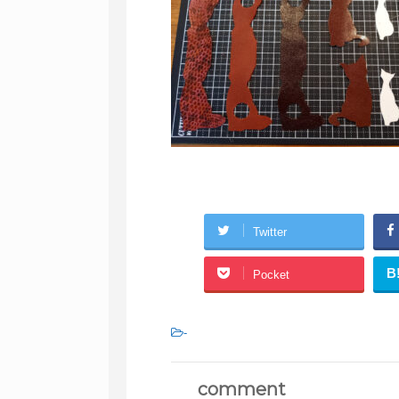
Twitter
B
Pocket
-
comment