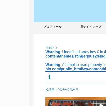
プロフィール
旧サイトマップ
HOME
>
Warning
: Undefined array key 0 in
content/themes/stingerplus2/sing
Warning
: Attempt to read property "
blo.com/public_html/wp-content/t
1
投稿日：
2023年9月24日