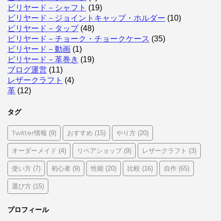
ビリヤード－シャフト
(19)
ビリヤード－ジョイントキャップ・ホルダー
(10)
ビリヤード－タップ
(48)
ビリヤード－チョーク・チョークケース
(35)
ビリヤード－動画
(1)
ビリヤード－革巻き
(19)
ブログ運営
(11)
レザークラフト
(4)
革
(12)
タグ
Twitter情報
おすすめ
やり方
(9)
(15)
(20)
オーダーメイド
リペアショップ
レザークラフト
(4)
(9)
(3)
使い方
初心者
性能
比較
自作
(7)
(9)
(20)
(16)
(65)
選び方
(15)
プロフィール