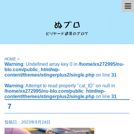
HOME
>
Warning
: Undefined array key 0 in
/home/xs272995/nu-
blo.com/public_html/wp-
content/themes/stingerplus2/single.php
on line
31
Warning
: Attempt to read property "cat_ID" on null in
/home/xs272995/nu-blo.com/public_html/wp-
content/themes/stingerplus2/single.php
on line
31
7
投稿日：
2023年9月24日