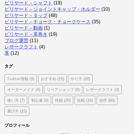
ビリヤード－シャフト
(19)
ビリヤード－ジョイントキャップ・ホルダー
(10)
ビリヤード－タップ
(48)
ビリヤード－チョーク・チョークケース
(35)
ビリヤード－動画
(1)
ビリヤード－革巻き
(19)
ブログ運営
(11)
レザークラフト
(4)
革
(12)
タグ
Twitter情報
おすすめ
やり方
(9)
(15)
(20)
オーダーメイド
リペアショップ
レザークラフト
(4)
(9)
(3)
使い方
初心者
性能
比較
自作
(7)
(9)
(20)
(16)
(65)
選び方
(15)
プロフィール