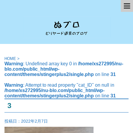
HOME
>
Warning
: Undefined array key 0 in
/home/xs272995/nu-
blo.com/public_html/wp-
content/themes/stingerplus2/single.php
on line
31
Warning
: Attempt to read property "cat_ID" on null in
/home/xs272995/nu-blo.com/public_html/wp-
content/themes/stingerplus2/single.php
on line
31
3
投稿日：
2022年2月7日