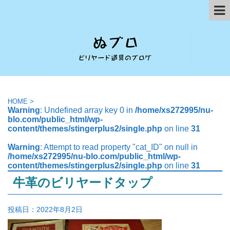
HOME
>
Warning
: Undefined array key 0 in
/home/xs272995/nu-
blo.com/public_html/wp-
content/themes/stingerplus2/single.php
on line
31
Warning
: Attempt to read property "cat_ID" on null in
/home/xs272995/nu-blo.com/public_html/wp-
content/themes/stingerplus2/single.php
on line
31
牛革のビリヤードタップ
投稿日：
2022年8月2日