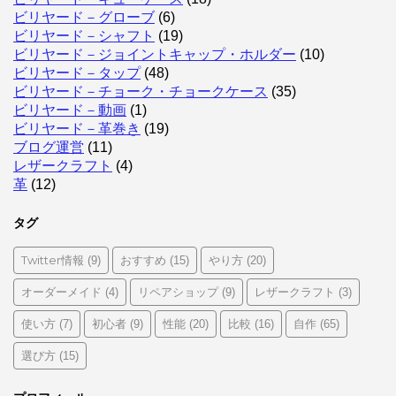
ビリヤード－グローブ
(6)
ビリヤード－シャフト
(19)
ビリヤード－ジョイントキャップ・ホルダー
(10)
ビリヤード－タップ
(48)
ビリヤード－チョーク・チョークケース
(35)
ビリヤード－動画
(1)
ビリヤード－革巻き
(19)
ブログ運営
(11)
レザークラフト
(4)
革
(12)
タグ
Twitter情報
おすすめ
やり方
(9)
(15)
(20)
オーダーメイド
リペアショップ
レザークラフト
(4)
(9)
(3)
使い方
初心者
性能
比較
自作
(7)
(9)
(20)
(16)
(65)
選び方
(15)