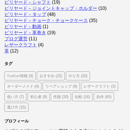
ビリヤード－シャフト
(19)
ビリヤード－ジョイントキャップ・ホルダー
(10)
ビリヤード－タップ
(48)
ビリヤード－チョーク・チョークケース
(35)
ビリヤード－動画
(1)
ビリヤード－革巻き
(19)
ブログ運営
(11)
レザークラフト
(4)
革
(12)
タグ
Twitter情報
おすすめ
やり方
(9)
(15)
(20)
オーダーメイド
リペアショップ
レザークラフト
(4)
(9)
(3)
使い方
初心者
性能
比較
自作
(7)
(9)
(20)
(16)
(65)
選び方
(15)
プロフィール