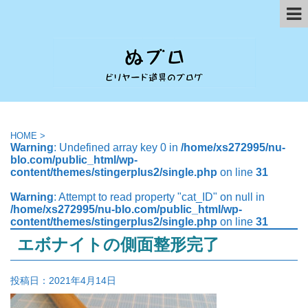
HOME
>
Warning
: Undefined array key 0 in
/home/xs272995/nu-
blo.com/public_html/wp-
content/themes/stingerplus2/single.php
on line
31
Warning
: Attempt to read property "cat_ID" on null in
/home/xs272995/nu-blo.com/public_html/wp-
content/themes/stingerplus2/single.php
on line
31
エボナイトの側面整形完了
投稿日：
2021年4月14日