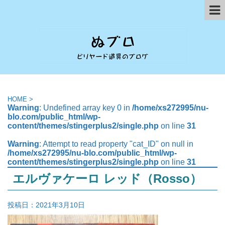
HOME
>
Warning
: Undefined array key 0 in
/home/xs272995/nu-
blo.com/public_html/wp-
content/themes/stingerplus2/single.php
on line
31
Warning
: Attempt to read property "cat_ID" on null in
/home/xs272995/nu-blo.com/public_html/wp-
content/themes/stingerplus2/single.php
on line
31
エルヴァケーロ レッド（Rosso）
投稿日：
2021年3月10日