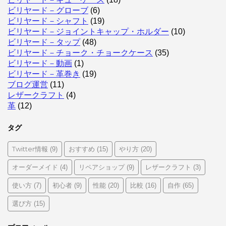
ビリヤード－グローブ
(6)
ビリヤード－シャフト
(19)
ビリヤード－ジョイントキャップ・ホルダー
(10)
ビリヤード－タップ
(48)
ビリヤード－チョーク・チョークケース
(35)
ビリヤード－動画
(1)
ビリヤード－革巻き
(19)
ブログ運営
(11)
レザークラフト
(4)
革
(12)
タグ
Twitter情報
おすすめ
やり方
(9)
(15)
(20)
オーダーメイド
リペアショップ
レザークラフト
(4)
(9)
(3)
使い方
初心者
性能
比較
自作
(7)
(9)
(20)
(16)
(65)
選び方
(15)