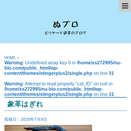
HOME
>
Warning
: Undefined array key 0 in
/home/xs272995/nu-
blo.com/public_html/wp-
content/themes/stingerplus2/single.php
on line
31
Warning
: Attempt to read property "cat_ID" on null in
/home/xs272995/nu-blo.com/public_html/wp-
content/themes/stingerplus2/single.php
on line
31
象革はぎれ
投稿日：
2020年7月9日