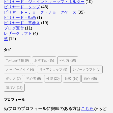
ビリヤード－ジョイントキャップ・ホルダー
(10)
ビリヤード－タップ
(48)
ビリヤード－チョーク・チョークケース
(35)
ビリヤード－動画
(1)
ビリヤード－革巻き
(19)
ブログ運営
(11)
レザークラフト
(4)
革
(12)
タグ
Twitter情報
おすすめ
やり方
(9)
(15)
(20)
オーダーメイド
リペアショップ
レザークラフト
(4)
(9)
(3)
使い方
初心者
性能
比較
自作
(7)
(9)
(20)
(16)
(65)
選び方
(15)
プロフィール
ぬブロのプロフィールに興味のある方は
こちら
からど