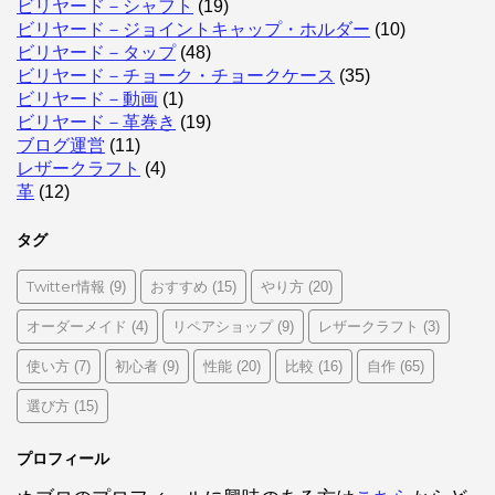
ビリヤード－シャフト
(19)
ビリヤード－ジョイントキャップ・ホルダー
(10)
ビリヤード－タップ
(48)
ビリヤード－チョーク・チョークケース
(35)
ビリヤード－動画
(1)
ビリヤード－革巻き
(19)
ブログ運営
(11)
レザークラフト
(4)
革
(12)
タグ
Twitter情報
おすすめ
やり方
(9)
(15)
(20)
オーダーメイド
リペアショップ
レザークラフト
(4)
(9)
(3)
使い方
初心者
性能
比較
自作
(7)
(9)
(20)
(16)
(65)
選び方
(15)
プロフィール