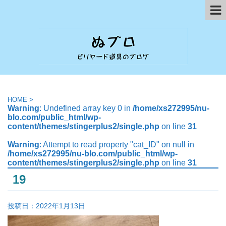
HOME
>
Warning
: Undefined array key 0 in
/home/xs272995/nu-
blo.com/public_html/wp-
content/themes/stingerplus2/single.php
on line
31
Warning
: Attempt to read property "cat_ID" on null in
/home/xs272995/nu-blo.com/public_html/wp-
content/themes/stingerplus2/single.php
on line
31
19
投稿日：
2022年1月13日