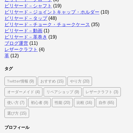
ビリヤード－シャフト
(19)
ビリヤード－ジョイントキャップ・ホルダー
(10)
ビリヤード－タップ
(48)
ビリヤード－チョーク・チョークケース
(35)
ビリヤード－動画
(1)
ビリヤード－革巻き
(19)
ブログ運営
(11)
レザークラフト
(4)
革
(12)
タグ
Twitter情報
おすすめ
やり方
(9)
(15)
(20)
オーダーメイド
リペアショップ
レザークラフト
(4)
(9)
(3)
使い方
初心者
性能
比較
自作
(7)
(9)
(20)
(16)
(65)
選び方
(15)
プロフィール