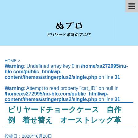
HOME
>
Warning
: Undefined array key 0 in
/home/xs272995/nu-
blo.com/public_html/wp-
content/themes/stingerplus2/single.php
on line
31
Warning
: Attempt to read property "cat_ID" on null in
/home/xs272995/nu-blo.com/public_html/wp-
content/themes/stingerplus2/single.php
on line
31
ビリヤードチョークケース 自作
例 着せ替え オーストレッグ革
投稿日：
2020年6月20日