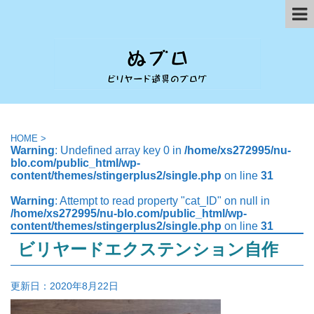
HOME
>
Warning
: Undefined array key 0 in
/home/xs272995/nu-
blo.com/public_html/wp-
content/themes/stingerplus2/single.php
on line
31
Warning
: Attempt to read property "cat_ID" on null in
/home/xs272995/nu-blo.com/public_html/wp-
content/themes/stingerplus2/single.php
on line
31
ビリヤードエクステンション自作
更新日：
2020年8月22日