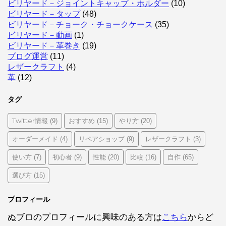
ビリヤード－ジョイントキャップ・ホルダー
(10)
ビリヤード－タップ
(48)
ビリヤード－チョーク・チョークケース
(35)
ビリヤード－動画
(1)
ビリヤード－革巻き
(19)
ブログ運営
(11)
レザークラフト
(4)
革
(12)
タグ
Twitter情報
おすすめ
やり方
(9)
(15)
(20)
オーダーメイド
リペアショップ
レザークラフト
(4)
(9)
(3)
使い方
初心者
性能
比較
自作
(7)
(9)
(20)
(16)
(65)
選び方
(15)
プロフィール
ぬブロのプロフィールに興味のある方は
こちら
からど