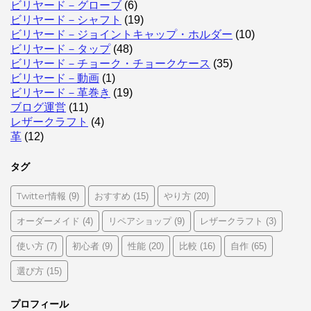
ビリヤード－グローブ
(6)
ビリヤード－シャフト
(19)
ビリヤード－ジョイントキャップ・ホルダー
(10)
ビリヤード－タップ
(48)
ビリヤード－チョーク・チョークケース
(35)
ビリヤード－動画
(1)
ビリヤード－革巻き
(19)
ブログ運営
(11)
レザークラフト
(4)
革
(12)
タグ
Twitter情報
おすすめ
やり方
(9)
(15)
(20)
オーダーメイド
リペアショップ
レザークラフト
(4)
(9)
(3)
使い方
初心者
性能
比較
自作
(7)
(9)
(20)
(16)
(65)
選び方
(15)
プロフィール