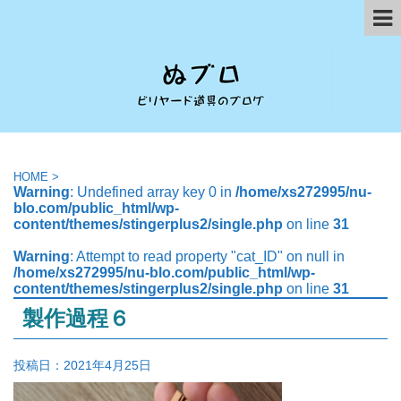
HOME
>
Warning
: Undefined array key 0 in
/home/xs272995/nu-
blo.com/public_html/wp-
content/themes/stingerplus2/single.php
on line
31
Warning
: Attempt to read property "cat_ID" on null in
/home/xs272995/nu-blo.com/public_html/wp-
content/themes/stingerplus2/single.php
on line
31
製作過程６
投稿日：
2021年4月25日