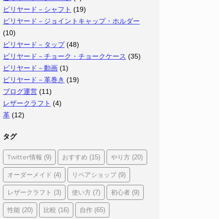
ビリヤード－シャフト
(19)
ビリヤード－ジョイントキャップ・ホルダー
(10)
ビリヤード－タップ
(48)
ビリヤード－チョーク・チョークケース
(35)
ビリヤード－動画
(1)
ビリヤード－革巻き
(19)
ブログ運営
(11)
レザークラフト
(4)
革
(12)
タグ
Twitter情報
おすすめ
やり方
(9)
(15)
(20)
オーダーメイド
リペアショップ
(4)
(9)
レザークラフト
使い方
初心者
(3)
(7)
(9)
性能
比較
自作
(20)
(16)
(65)