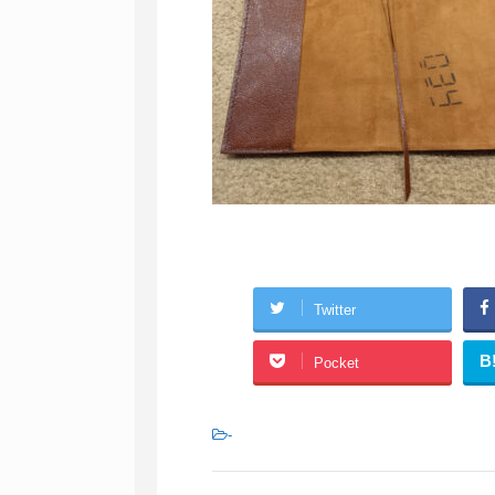
Twitter
B
Pocket
-