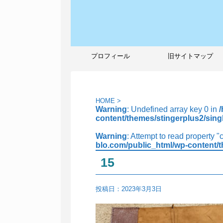
プロフィール
旧サイトマップ
HOME
>
Warning
: Undefined array key 0 in
content/themes/stingerplus2/sing
Warning
: Attempt to read property "
blo.com/public_html/wp-content/t
15
投稿日：
2023年3月3日