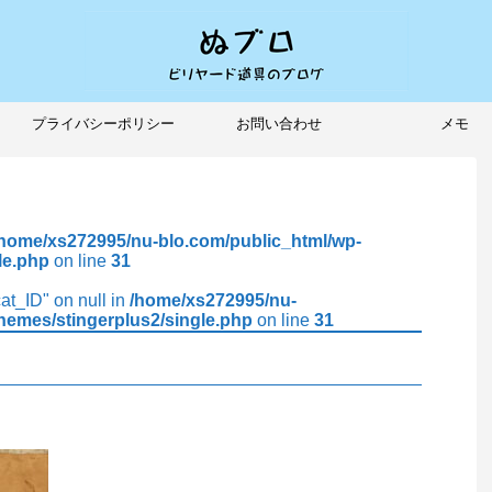
プライバシーポリシー
お問い合わせ
メモ
/home/xs272995/nu-blo.com/public_html/wp-
le.php
on line
31
cat_ID" on null in
/home/xs272995/nu-
hemes/stingerplus2/single.php
on line
31