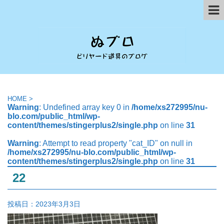
HOME
>
Warning
: Undefined array key 0 in
/home/xs272995/nu-
blo.com/public_html/wp-
content/themes/stingerplus2/single.php
on line
31
Warning
: Attempt to read property "cat_ID" on null in
/home/xs272995/nu-blo.com/public_html/wp-
content/themes/stingerplus2/single.php
on line
31
22
投稿日：
2023年3月3日