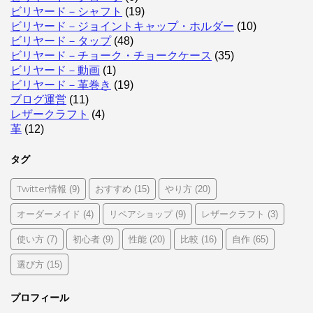
ビリヤード－シャフト
(19)
ビリヤード－ジョイントキャップ・ホルダー
(10)
ビリヤード－タップ
(48)
ビリヤード－チョーク・チョークケース
(35)
ビリヤード－動画
(1)
ビリヤード－革巻き
(19)
ブログ運営
(11)
レザークラフト
(4)
革
(12)
タグ
Twitter情報
おすすめ
やり方
(9)
(15)
(20)
オーダーメイド
リペアショップ
レザークラフト
(4)
(9)
(3)
使い方
初心者
性能
比較
自作
(7)
(9)
(20)
(16)
(65)
選び方
(15)
プロフィール