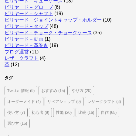
ビリヤード－キューケース
(18)
ビリヤード－グローブ
(6)
ビリヤード－シャフト
(19)
ビリヤード－ジョイントキャップ・ホルダー
(10)
ビリヤード－タップ
(48)
ビリヤード－チョーク・チョークケース
(35)
ビリヤード－動画
(1)
ビリヤード－革巻き
(19)
ブログ運営
(11)
レザークラフト
(4)
革
(12)
タグ
Twitter情報
おすすめ
やり方
(9)
(15)
(20)
オーダーメイド
リペアショップ
レザークラフト
(4)
(9)
(3)
使い方
初心者
性能
比較
自作
(7)
(9)
(20)
(16)
(65)
選び方
(15)