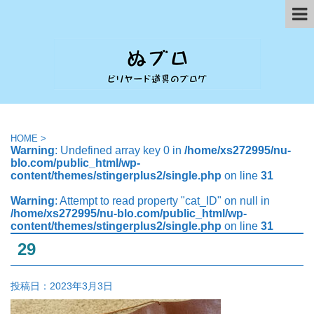
HOME
>
Warning
: Undefined array key 0 in
/home/xs272995/nu-
blo.com/public_html/wp-
content/themes/stingerplus2/single.php
on line
31
Warning
: Attempt to read property "cat_ID" on null in
/home/xs272995/nu-blo.com/public_html/wp-
content/themes/stingerplus2/single.php
on line
31
29
投稿日：
2023年3月3日