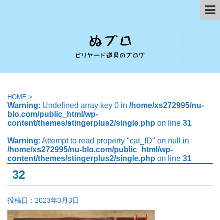
HOME
>
Warning
: Undefined array key 0 in
/home/xs272995/nu-
blo.com/public_html/wp-
content/themes/stingerplus2/single.php
on line
31
Warning
: Attempt to read property "cat_ID" on null in
/home/xs272995/nu-blo.com/public_html/wp-
content/themes/stingerplus2/single.php
on line
31
32
投稿日：
2023年3月3日