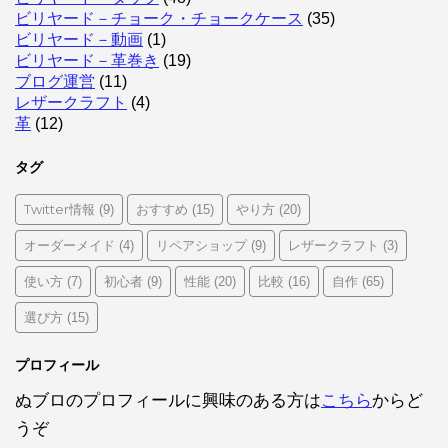
ビリヤード－チョーク・チョークケース
(35)
ビリヤード－動画
(1)
ビリヤード－革巻き
(19)
ブログ運営
(11)
レザークラフト
(4)
革
(12)
タグ
Twitter情報
おすすめ
やり方
(9)
(15)
(20)
オーダーメイド
リペアショップ
レザークラフト
(4)
(9)
(3)
使い方
初心者
性能
比較
自作
(7)
(9)
(20)
(16)
(65)
選び方
(15)
プロフィール
ぬブロのプロフィールに興味のある方は
こちら
からど
うぞ