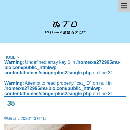
HOME
>
Warning
: Undefined array key 0 in
/home/xs272995/nu-
blo.com/public_html/wp-
content/themes/stingerplus2/single.php
on line
31
Warning
: Attempt to read property "cat_ID" on null in
/home/xs272995/nu-blo.com/public_html/wp-
content/themes/stingerplus2/single.php
on line
31
35
投稿日：
2023年3月4日