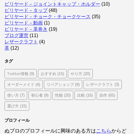
ビリヤード－ジョイントキャップ・ホルダー
(10)
ビリヤード－タップ
(48)
ビリヤード－チョーク・チョークケース
(35)
ビリヤード－動画
(1)
ビリヤード－革巻き
(19)
ブログ運営
(11)
レザークラフト
(4)
革
(12)
タグ
Twitter情報
おすすめ
やり方
(9)
(15)
(20)
オーダーメイド
リペアショップ
レザークラフト
(4)
(9)
(3)
使い方
初心者
性能
比較
自作
(7)
(9)
(20)
(16)
(65)
選び方
(15)
プロフィール
ぬブロのプロフィールに興味のある方は
こちら
からど