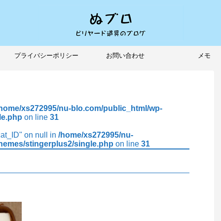
プライバシーポリシー
お問い合わせ
メモ
/home/xs272995/nu-blo.com/public_html/wp-
le.php
on line
31
cat_ID" on null in
/home/xs272995/nu-
hemes/stingerplus2/single.php
on line
31