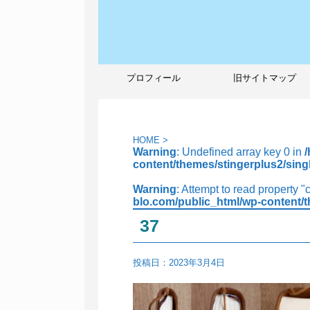
プロフィール
旧サイトマップ
HOME
>
Warning
: Undefined array key 0 in
content/themes/stingerplus2/sing
Warning
: Attempt to read property "
blo.com/public_html/wp-content/t
37
投稿日：
2023年3月4日