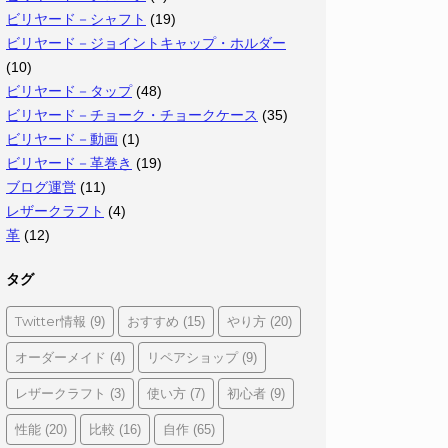
ビリヤード－シャフト
(19)
ビリヤード－ジョイントキャップ・ホルダー
(10)
ビリヤード－タップ
(48)
ビリヤード－チョーク・チョークケース
(35)
ビリヤード－動画
(1)
ビリヤード－革巻き
(19)
ブログ運営
(11)
レザークラフト
(4)
革
(12)
タグ
Twitter情報
おすすめ
やり方
(9)
(15)
(20)
オーダーメイド
リペアショップ
(4)
(9)
レザークラフト
使い方
初心者
(3)
(7)
(9)
性能
比較
自作
(20)
(16)
(65)