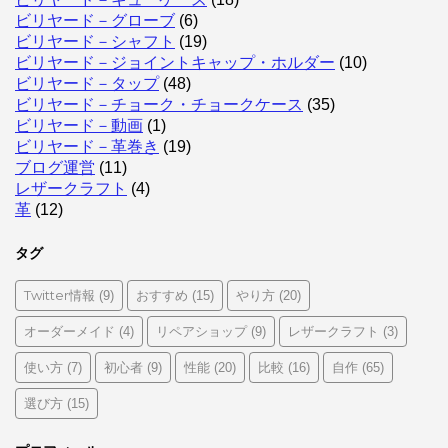
ビリヤード－グローブ
(6)
ビリヤード－シャフト
(19)
ビリヤード－ジョイントキャップ・ホルダー
(10)
ビリヤード－タップ
(48)
ビリヤード－チョーク・チョークケース
(35)
ビリヤード－動画
(1)
ビリヤード－革巻き
(19)
ブログ運営
(11)
レザークラフト
(4)
革
(12)
タグ
Twitter情報
おすすめ
やり方
(9)
(15)
(20)
オーダーメイド
リペアショップ
レザークラフト
(4)
(9)
(3)
使い方
初心者
性能
比較
自作
(7)
(9)
(20)
(16)
(65)
選び方
(15)