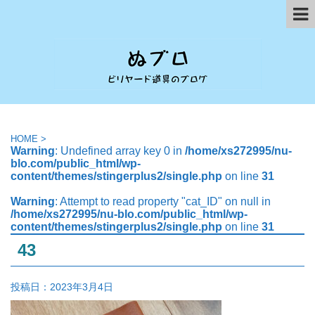
HOME
>
Warning
: Undefined array key 0 in
/home/xs272995/nu-
blo.com/public_html/wp-
content/themes/stingerplus2/single.php
on line
31
Warning
: Attempt to read property "cat_ID" on null in
/home/xs272995/nu-blo.com/public_html/wp-
content/themes/stingerplus2/single.php
on line
31
43
投稿日：
2023年3月4日