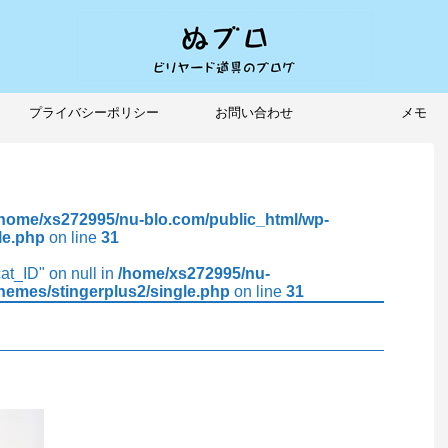
プライバシーポリシー
お問い合わせ
メモ
/home/xs272995/nu-blo.com/public_html/wp-
le.php
on line
31
cat_ID" on null in
/home/xs272995/nu-
hemes/stingerplus2/single.php
on line
31