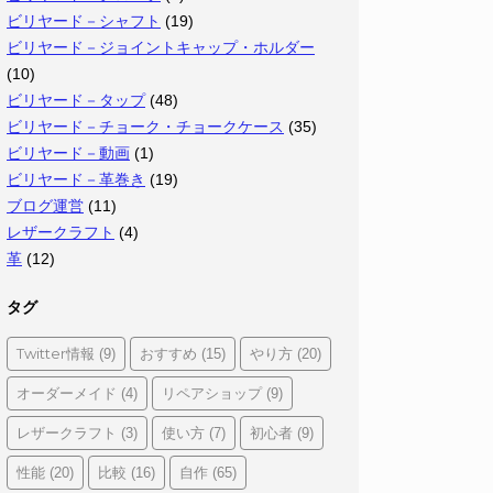
ビリヤード－シャフト
(19)
ビリヤード－ジョイントキャップ・ホルダー
(10)
ビリヤード－タップ
(48)
ビリヤード－チョーク・チョークケース
(35)
ビリヤード－動画
(1)
ビリヤード－革巻き
(19)
ブログ運営
(11)
レザークラフト
(4)
革
(12)
タグ
Twitter情報
おすすめ
やり方
(9)
(15)
(20)
オーダーメイド
リペアショップ
(4)
(9)
レザークラフト
使い方
初心者
(3)
(7)
(9)
性能
比較
自作
(20)
(16)
(65)