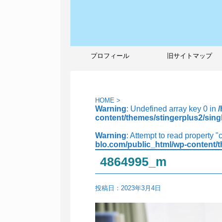
プロフィール
旧サイトマップ
HOME
>
Warning
: Undefined array key 0 in
content/themes/stingerplus2/sing
Warning
: Attempt to read property "
blo.com/public_html/wp-content/t
4864995_m
投稿日：
2023年3月4日