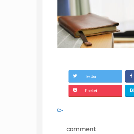
Twitter
B
Pocket
-
comment