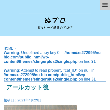
HOME
>
Warning
: Undefined array key 0 in
/home/xs272995/nu-
blo.com/public_html/wp-
content/themes/stingerplus2/single.php
on line
31
Warning
: Attempt to read property "cat_ID" on null in
/home/xs272995/nu-blo.com/public_html/wp-
content/themes/stingerplus2/single.php
on line
31
アールカット後
投稿日：
2021年4月29日