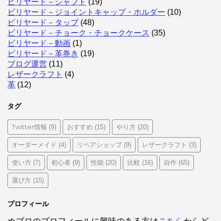
ビリヤード－シャフト
(19)
ビリヤード－ジョイントキャップ・ホルダー
(10)
ビリヤード－タップ
(48)
ビリヤード－チョーク・チョークケース
(35)
ビリヤード－動画
(1)
ビリヤード－革巻き
(19)
ブログ運営
(11)
レザークラフト
(4)
革
(12)
タグ
Twitter情報
おすすめ
やり方
(9)
(15)
(20)
オーダーメイド
リペアショップ
レザークラフト
(4)
(9)
(3)
使い方
初心者
性能
比較
自作
(7)
(9)
(20)
(16)
(65)
選び方
(15)
プロフィール