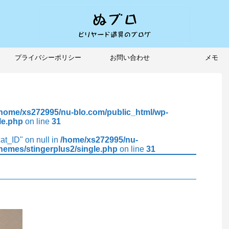
プライバシーポリシー
お問い合わせ
メモ
/home/xs272995/nu-blo.com/public_html/wp-
le.php
on line
31
cat_ID" on null in
/home/xs272995/nu-
hemes/stingerplus2/single.php
on line
31