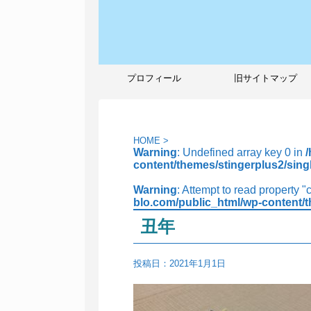
プロフィール
旧サイトマップ
HOME
>
Warning
: Undefined array key 0 in
content/themes/stingerplus2/sing
Warning
: Attempt to read property "
blo.com/public_html/wp-content/t
丑年
投稿日：
2021年1月1日