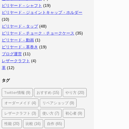
ビリヤード－シャフト
(19)
ビリヤード－ジョイントキャップ・ホルダー
(10)
ビリヤード－タップ
(48)
ビリヤード－チョーク・チョークケース
(35)
ビリヤード－動画
(1)
ビリヤード－革巻き
(19)
ブログ運営
(11)
レザークラフト
(4)
革
(12)
タグ
Twitter情報
おすすめ
やり方
(9)
(15)
(20)
オーダーメイド
リペアショップ
(4)
(9)
レザークラフト
使い方
初心者
(3)
(7)
(9)
性能
比較
自作
(20)
(16)
(65)