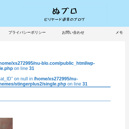
プライバシーポリシー
お問い合わせ
メモ
/home/xs272995/nu-blo.com/public_html/wp-
le.php
on line
31
cat_ID" on null in
/home/xs272995/nu-
hemes/stingerplus2/single.php
on line
31