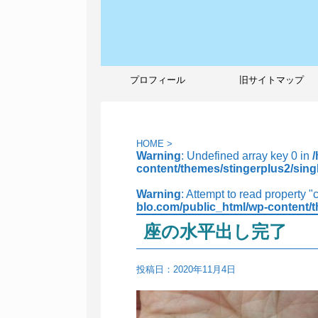
プロフィール
旧サイトマップ
HOME
>
Warning
: Undefined array key 0 in
content/themes/stingerplus2/sing
Warning
: Attempt to read property "
blo.com/public_html/wp-content/t
座の水平出し完了
投稿日：
2020年11月4日