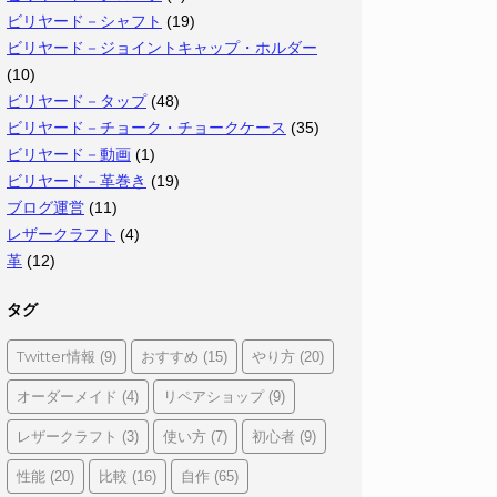
ビリヤード－シャフト
(19)
ビリヤード－ジョイントキャップ・ホルダー
(10)
ビリヤード－タップ
(48)
ビリヤード－チョーク・チョークケース
(35)
ビリヤード－動画
(1)
ビリヤード－革巻き
(19)
ブログ運営
(11)
レザークラフト
(4)
革
(12)
タグ
Twitter情報
おすすめ
やり方
(9)
(15)
(20)
オーダーメイド
リペアショップ
(4)
(9)
レザークラフト
使い方
初心者
(3)
(7)
(9)
性能
比較
自作
(20)
(16)
(65)