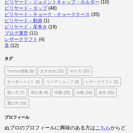
ビリヤード－ジョイントキャップ・ホルダー
(10)
ビリヤード－タップ
(48)
ビリヤード－チョーク・チョークケース
(35)
ビリヤード－動画
(1)
ビリヤード－革巻き
(19)
ブログ運営
(11)
レザークラフト
(4)
革
(12)
タグ
Twitter情報
おすすめ
やり方
(9)
(15)
(20)
オーダーメイド
リペアショップ
レザークラフト
(4)
(9)
(3)
使い方
初心者
性能
比較
自作
(7)
(9)
(20)
(16)
(65)
選び方
(15)
プロフィール
ぬブロのプロフィールに興味のある方は
こちら
からど