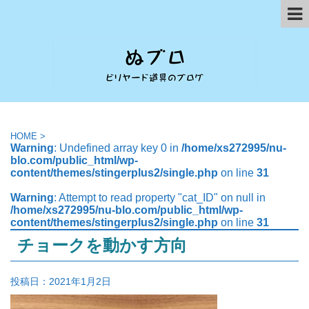
HOME
>
Warning
: Undefined array key 0 in
/home/xs272995/nu-
blo.com/public_html/wp-
content/themes/stingerplus2/single.php
on line
31
Warning
: Attempt to read property "cat_ID" on null in
/home/xs272995/nu-blo.com/public_html/wp-
content/themes/stingerplus2/single.php
on line
31
チョークを動かす方向
投稿日：
2021年1月2日