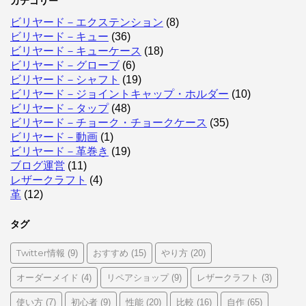
カテゴリー
ビリヤード－エクステンション
(8)
ビリヤード－キュー
(36)
ビリヤード－キューケース
(18)
ビリヤード－グローブ
(6)
ビリヤード－シャフト
(19)
ビリヤード－ジョイントキャップ・ホルダー
(10)
ビリヤード－タップ
(48)
ビリヤード－チョーク・チョークケース
(35)
ビリヤード－動画
(1)
ビリヤード－革巻き
(19)
ブログ運営
(11)
レザークラフト
(4)
革
(12)
タグ
Twitter情報
おすすめ
やり方
(9)
(15)
(20)
オーダーメイド
リペアショップ
レザークラフト
(4)
(9)
(3)
使い方
初心者
性能
比較
自作
(7)
(9)
(20)
(16)
(65)