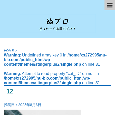
HOME
>
Warning
: Undefined array key 0 in
/home/xs272995/nu-
blo.com/public_html/wp-
content/themes/stingerplus2/single.php
on line
31
Warning
: Attempt to read property "cat_ID" on null in
/home/xs272995/nu-blo.com/public_html/wp-
content/themes/stingerplus2/single.php
on line
31
12
投稿日：
2023年8月6日