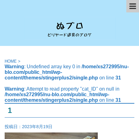
HOME
>
Warning
: Undefined array key 0 in
/home/xs272995/nu-
blo.com/public_html/wp-
content/themes/stingerplus2/single.php
on line
31
Warning
: Attempt to read property "cat_ID" on null in
/home/xs272995/nu-blo.com/public_html/wp-
content/themes/stingerplus2/single.php
on line
31
1
投稿日：
2023年8月19日