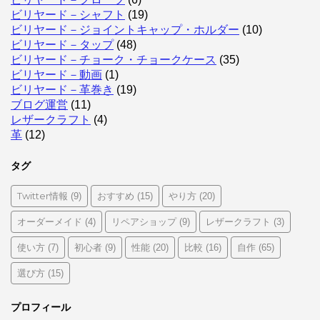
ビリヤード－シャフト
(19)
ビリヤード－ジョイントキャップ・ホルダー
(10)
ビリヤード－タップ
(48)
ビリヤード－チョーク・チョークケース
(35)
ビリヤード－動画
(1)
ビリヤード－革巻き
(19)
ブログ運営
(11)
レザークラフト
(4)
革
(12)
タグ
Twitter情報
おすすめ
やり方
(9)
(15)
(20)
オーダーメイド
リペアショップ
レザークラフト
(4)
(9)
(3)
使い方
初心者
性能
比較
自作
(7)
(9)
(20)
(16)
(65)
選び方
(15)
プロフィール