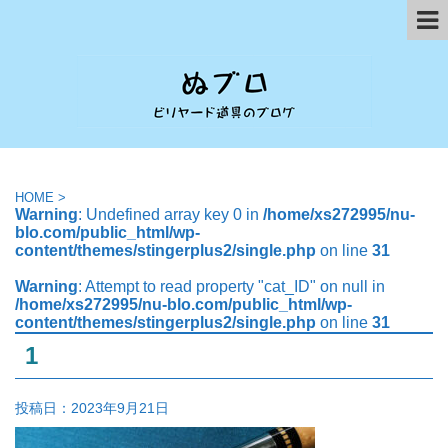
HOME
>
Warning
: Undefined array key 0 in
/home/xs272995/nu-
blo.com/public_html/wp-
content/themes/stingerplus2/single.php
on line
31
Warning
: Attempt to read property "cat_ID" on null in
/home/xs272995/nu-blo.com/public_html/wp-
content/themes/stingerplus2/single.php
on line
31
1
投稿日：
2023年9月21日