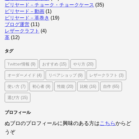
ビリヤード－チョーク・チョークケース
(35)
ビリヤード－動画
(1)
ビリヤード－革巻き
(19)
ブログ運営
(11)
レザークラフト
(4)
革
(12)
タグ
Twitter情報
おすすめ
やり方
(9)
(15)
(20)
オーダーメイド
リペアショップ
レザークラフト
(4)
(9)
(3)
使い方
初心者
性能
比較
自作
(7)
(9)
(20)
(16)
(65)
選び方
(15)
プロフィール
ぬブロのプロフィールに興味のある方は
こちら
からど
うぞ