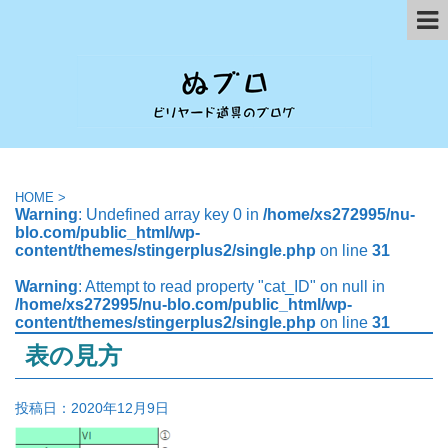
HOME
>
Warning
: Undefined array key 0 in
/home/xs272995/nu-
blo.com/public_html/wp-
content/themes/stingerplus2/single.php
on line
31
Warning
: Attempt to read property "cat_ID" on null in
/home/xs272995/nu-blo.com/public_html/wp-
content/themes/stingerplus2/single.php
on line
31
表の見方
投稿日：
2020年12月9日