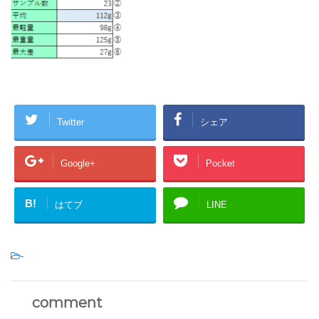
Twitter
シェア
Google+
Pocket
B!
はてブ
LINE
-
comment