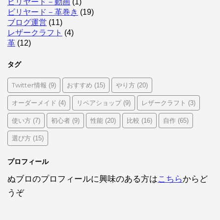
ビリヤード－動画
(1)
ビリヤード－革巻き
(19)
ブログ運営
(11)
レザークラフト
(4)
革
(12)
タグ
Twitter情報
おすすめ
やり方
(9)
(15)
(20)
オーダーメイド
リペアショップ
レザークラフト
(4)
(9)
(3)
使い方
初心者
性能
比較
自作
(7)
(9)
(20)
(16)
(65)
選び方
(15)
プロフィール
ぬブロのプロフィールに興味のある方は
こちら
からど
うぞ