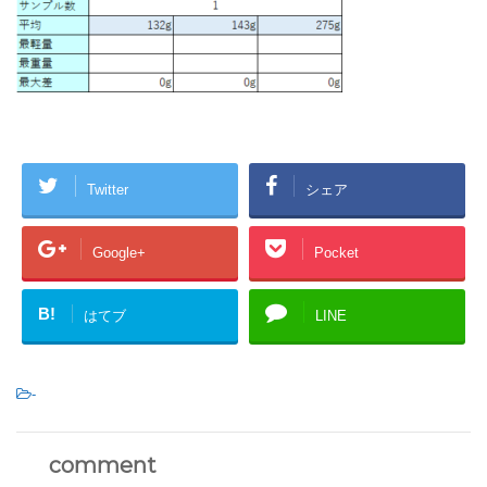
Twitter
シェア
Google+
Pocket
B!
はてブ
LINE
-
comment