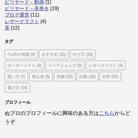
ビリヤード－動画
(1)
ビリヤード－革巻き
(19)
ブログ運営
(11)
レザークラフト
(4)
革
(12)
タグ
Twitter情報
おすすめ
やり方
(9)
(15)
(20)
オーダーメイド
リペアショップ
レザークラフト
(4)
(9)
(3)
使い方
初心者
性能
比較
自作
(7)
(9)
(20)
(16)
(65)
選び方
(15)
プロフィール
ぬブロのプロフィールに興味のある方は
こちら
からど
うぞ