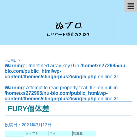
HOME
>
Warning
: Undefined array key 0 in
/home/xs272995/nu-
blo.com/public_html/wp-
content/themes/stingerplus2/single.php
on line
31
Warning
: Attempt to read property "cat_ID" on null in
/home/xs272995/nu-blo.com/public_html/wp-
content/themes/stingerplus2/single.php
on line
31
FURY個体差
投稿日：
2021年3月12日