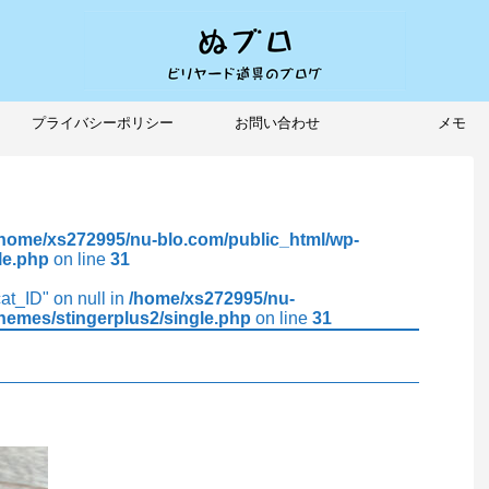
プライバシーポリシー
お問い合わせ
メモ
/home/xs272995/nu-blo.com/public_html/wp-
le.php
on line
31
cat_ID" on null in
/home/xs272995/nu-
hemes/stingerplus2/single.php
on line
31