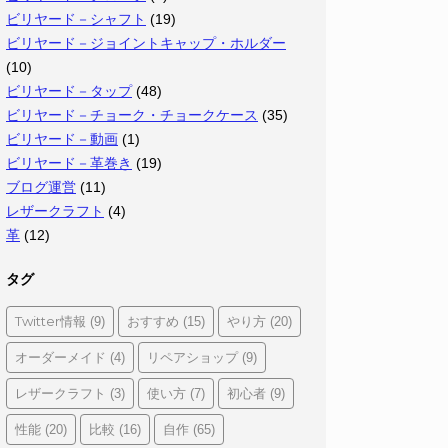
ビリヤード－シャフト
(19)
ビリヤード－ジョイントキャップ・ホルダー
(10)
ビリヤード－タップ
(48)
ビリヤード－チョーク・チョークケース
(35)
ビリヤード－動画
(1)
ビリヤード－革巻き
(19)
ブログ運営
(11)
レザークラフト
(4)
革
(12)
タグ
Twitter情報
おすすめ
やり方
(9)
(15)
(20)
オーダーメイド
リペアショップ
(4)
(9)
レザークラフト
使い方
初心者
(3)
(7)
(9)
性能
比較
自作
(20)
(16)
(65)