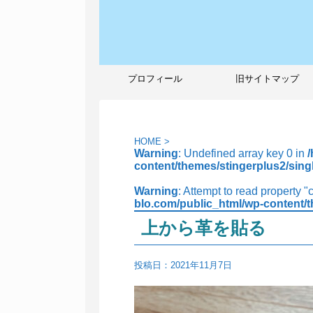
プロフィール
旧サイトマップ
HOME
>
Warning
: Undefined array key 0 in
content/themes/stingerplus2/sing
Warning
: Attempt to read property "
blo.com/public_html/wp-content/t
上から革を貼る
投稿日：
2021年11月7日