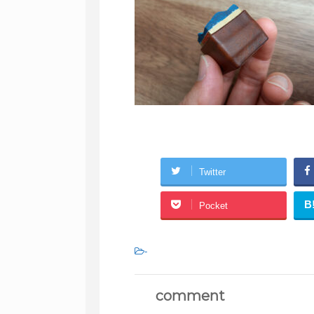
Twitter
B
Pocket
-
comment