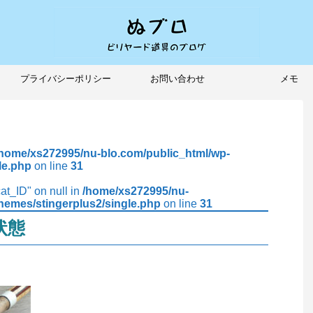
プライバシーポリシー
お問い合わせ
メモ
/home/xs272995/nu-blo.com/public_html/wp-
le.php
on line
31
cat_ID" on null in
/home/xs272995/nu-
hemes/stingerplus2/single.php
on line
31
状態