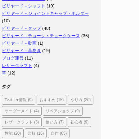
ビリヤード－シャフト
(19)
ビリヤード－ジョイントキャップ・ホルダー
(10)
ビリヤード－タップ
(48)
ビリヤード－チョーク・チョークケース
(35)
ビリヤード－動画
(1)
ビリヤード－革巻き
(19)
ブログ運営
(11)
レザークラフト
(4)
革
(12)
タグ
Twitter情報
おすすめ
やり方
(9)
(15)
(20)
オーダーメイド
リペアショップ
(4)
(9)
レザークラフト
使い方
初心者
(3)
(7)
(9)
性能
比較
自作
(20)
(16)
(65)