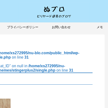
プライバシーポリシー
お問い合わせ
メモ
/home/xs272995/nu-blo.com/public_html/wp-
le.php
on line
31
cat_ID" on null in
/home/xs272995/nu-
hemes/stingerplus2/single.php
on line
31