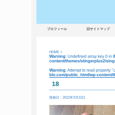
プロフィール
旧サイトマップ
HOME
>
Warning
: Undefined array key 0 in
content/themes/stingerplus2/sing
Warning
: Attempt to read property "
blo.com/public_html/wp-content/t
18
投稿日：
2022年3月22日