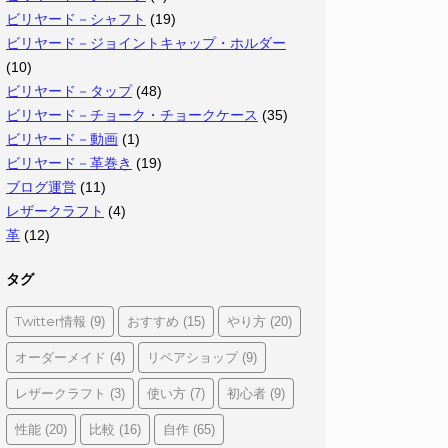
ビリヤード－シャフト
(19)
ビリヤード－ジョイントキャップ・ホルダー
(10)
ビリヤード－タップ
(48)
ビリヤード－チョーク・チョークケース
(35)
ビリヤード－動画
(1)
ビリヤード－革巻き
(19)
ブログ運営
(11)
レザークラフト
(4)
革
(12)
タグ
Twitter情報
おすすめ
やり方
(9)
(15)
(20)
オーダーメイド
リペアショップ
(4)
(9)
レザークラフト
使い方
初心者
(3)
(7)
(9)
性能
比較
自作
(20)
(16)
(65)