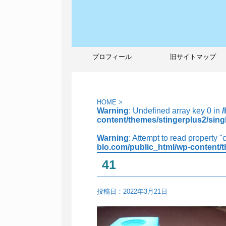
プロフィール
旧サイトマップ
HOME
>
Warning
: Undefined array key 0 in
content/themes/stingerplus2/sing
Warning
: Attempt to read property "
blo.com/public_html/wp-content/t
41
投稿日：
2022年3月21日