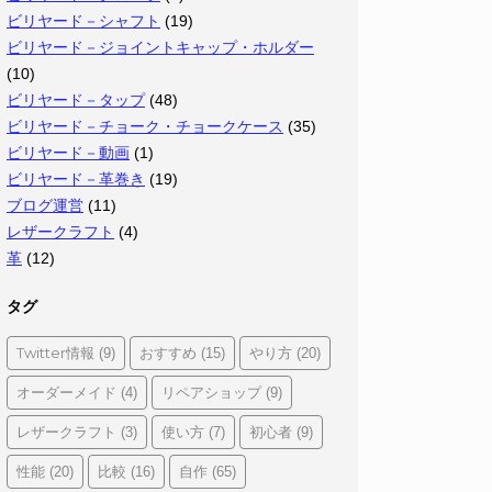
ビリヤード－シャフト
(19)
ビリヤード－ジョイントキャップ・ホルダー
(10)
ビリヤード－タップ
(48)
ビリヤード－チョーク・チョークケース
(35)
ビリヤード－動画
(1)
ビリヤード－革巻き
(19)
ブログ運営
(11)
レザークラフト
(4)
革
(12)
タグ
Twitter情報
おすすめ
やり方
(9)
(15)
(20)
オーダーメイド
リペアショップ
(4)
(9)
レザークラフト
使い方
初心者
(3)
(7)
(9)
性能
比較
自作
(20)
(16)
(65)