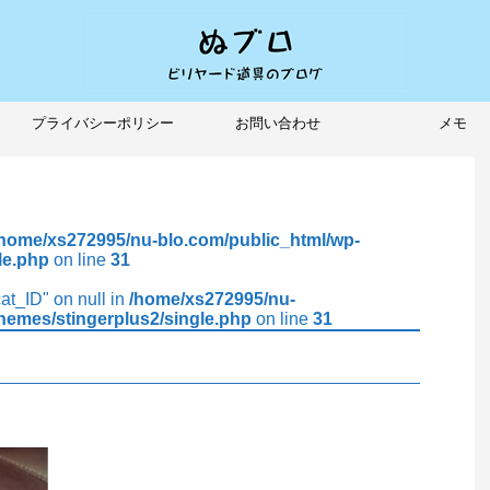
プライバシーポリシー
お問い合わせ
メモ
/home/xs272995/nu-blo.com/public_html/wp-
le.php
on line
31
cat_ID" on null in
/home/xs272995/nu-
hemes/stingerplus2/single.php
on line
31