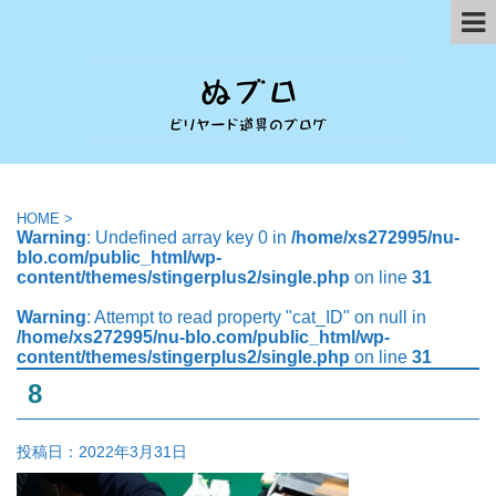
HOME
>
Warning
: Undefined array key 0 in
/home/xs272995/nu-
blo.com/public_html/wp-
content/themes/stingerplus2/single.php
on line
31
Warning
: Attempt to read property "cat_ID" on null in
/home/xs272995/nu-blo.com/public_html/wp-
content/themes/stingerplus2/single.php
on line
31
8
投稿日：
2022年3月31日