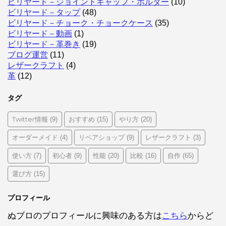
ビリヤード－ジョイントキャップ・ホルダー
(10)
ビリヤード－タップ
(48)
ビリヤード－チョーク・チョークケース
(35)
ビリヤード－動画
(1)
ビリヤード－革巻き
(19)
ブログ運営
(11)
レザークラフト
(4)
革
(12)
タグ
Twitter情報
おすすめ
やり方
(9)
(15)
(20)
オーダーメイド
リペアショップ
レザークラフト
(4)
(9)
(3)
使い方
初心者
性能
比較
自作
(7)
(9)
(20)
(16)
(65)
選び方
(15)
プロフィール
ぬブロのプロフィールに興味のある方は
こちら
からど