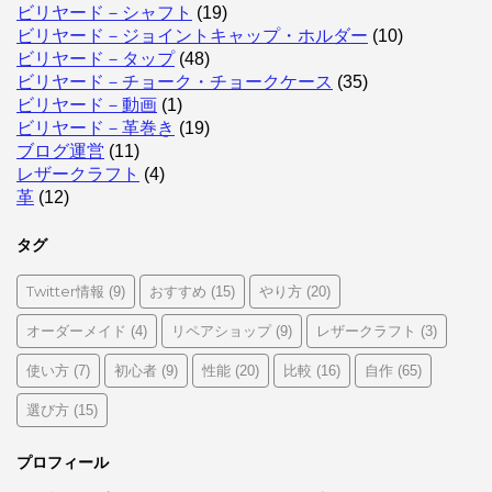
ビリヤード－シャフト
(19)
ビリヤード－ジョイントキャップ・ホルダー
(10)
ビリヤード－タップ
(48)
ビリヤード－チョーク・チョークケース
(35)
ビリヤード－動画
(1)
ビリヤード－革巻き
(19)
ブログ運営
(11)
レザークラフト
(4)
革
(12)
タグ
Twitter情報
おすすめ
やり方
(9)
(15)
(20)
オーダーメイド
リペアショップ
レザークラフト
(4)
(9)
(3)
使い方
初心者
性能
比較
自作
(7)
(9)
(20)
(16)
(65)
選び方
(15)
プロフィール