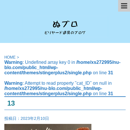
HOME
>
Warning
: Undefined array key 0 in
/home/xs272995/nu-
blo.com/public_html/wp-
content/themes/stingerplus2/single.php
on line
31
Warning
: Attempt to read property "cat_ID" on null in
/home/xs272995/nu-blo.com/public_html/wp-
content/themes/stingerplus2/single.php
on line
31
13
投稿日：
2023年2月10日