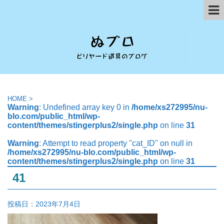
HOME
>
Warning
: Undefined array key 0 in
/home/xs272995/nu-
blo.com/public_html/wp-
content/themes/stingerplus2/single.php
on line
31
Warning
: Attempt to read property "cat_ID" on null in
/home/xs272995/nu-blo.com/public_html/wp-
content/themes/stingerplus2/single.php
on line
31
41
投稿日：
2023年7月4日