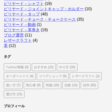
ビリヤード－シャフト
(19)
ビリヤード－ジョイントキャップ・ホルダー
(10)
ビリヤード－タップ
(48)
ビリヤード－チョーク・チョークケース
(35)
ビリヤード－動画
(1)
ビリヤード－革巻き
(19)
ブログ運営
(11)
レザークラフト
(4)
革
(12)
タグ
Twitter情報
おすすめ
やり方
(9)
(15)
(20)
オーダーメイド
リペアショップ
レザークラフト
(4)
(9)
(3)
使い方
初心者
性能
比較
自作
(7)
(9)
(20)
(16)
(65)
選び方
(15)
プロフィール