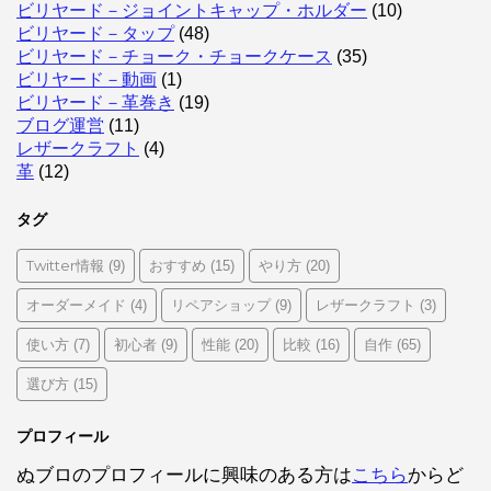
ビリヤード－ジョイントキャップ・ホルダー
(10)
ビリヤード－タップ
(48)
ビリヤード－チョーク・チョークケース
(35)
ビリヤード－動画
(1)
ビリヤード－革巻き
(19)
ブログ運営
(11)
レザークラフト
(4)
革
(12)
タグ
Twitter情報
おすすめ
やり方
(9)
(15)
(20)
オーダーメイド
リペアショップ
レザークラフト
(4)
(9)
(3)
使い方
初心者
性能
比較
自作
(7)
(9)
(20)
(16)
(65)
選び方
(15)
プロフィール
ぬブロのプロフィールに興味のある方は
こちら
からど