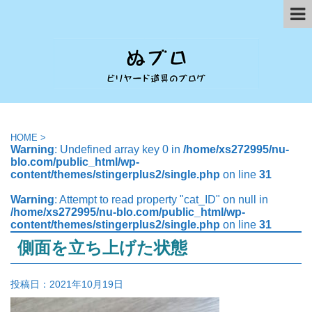
HOME
>
Warning
: Undefined array key 0 in
/home/xs272995/nu-
blo.com/public_html/wp-
content/themes/stingerplus2/single.php
on line
31
Warning
: Attempt to read property "cat_ID" on null in
/home/xs272995/nu-blo.com/public_html/wp-
content/themes/stingerplus2/single.php
on line
31
側面を立ち上げた状態
投稿日：
2021年10月19日