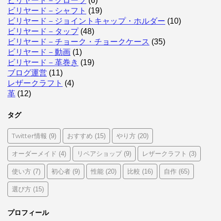
ビリヤード－グローブ
(6)
ビリヤード－シャフト
(19)
ビリヤード－ジョイントキャップ・ホルダー
(10)
ビリヤード－タップ
(48)
ビリヤード－チョーク・チョークケース
(35)
ビリヤード－動画
(1)
ビリヤード－革巻き
(19)
ブログ運営
(11)
レザークラフト
(4)
革
(12)
タグ
Twitter情報
おすすめ
やり方
(9)
(15)
(20)
オーダーメイド
リペアショップ
レザークラフト
(4)
(9)
(3)
使い方
初心者
性能
比較
自作
(7)
(9)
(20)
(16)
(65)
選び方
(15)
プロフィール