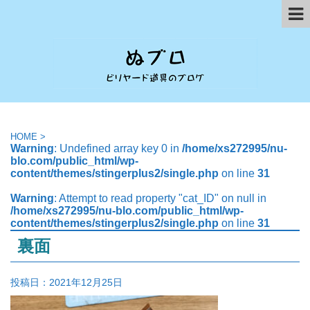
HOME
>
Warning
: Undefined array key 0 in
/home/xs272995/nu-
blo.com/public_html/wp-
content/themes/stingerplus2/single.php
on line
31
Warning
: Attempt to read property "cat_ID" on null in
/home/xs272995/nu-blo.com/public_html/wp-
content/themes/stingerplus2/single.php
on line
31
裏面
投稿日：
2021年12月25日