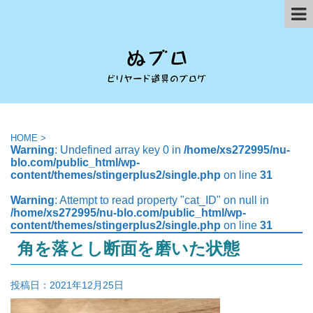
HOME
>
Warning
: Undefined array key 0 in
/home/xs272995/nu-
blo.com/public_html/wp-
content/themes/stingerplus2/single.php
on line
31
Warning
: Attempt to read property "cat_ID" on null in
/home/xs272995/nu-blo.com/public_html/wp-
content/themes/stingerplus2/single.php
on line
31
角を落とし断面を磨いた状態
投稿日：
2021年12月25日