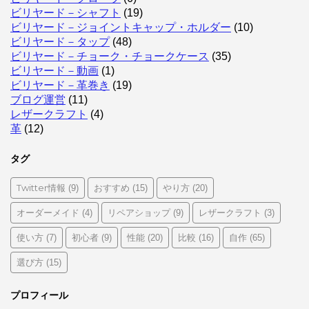
ビリヤード－シャフト
(19)
ビリヤード－ジョイントキャップ・ホルダー
(10)
ビリヤード－タップ
(48)
ビリヤード－チョーク・チョークケース
(35)
ビリヤード－動画
(1)
ビリヤード－革巻き
(19)
ブログ運営
(11)
レザークラフト
(4)
革
(12)
タグ
Twitter情報
おすすめ
やり方
(9)
(15)
(20)
オーダーメイド
リペアショップ
レザークラフト
(4)
(9)
(3)
使い方
初心者
性能
比較
自作
(7)
(9)
(20)
(16)
(65)
選び方
(15)
プロフィール