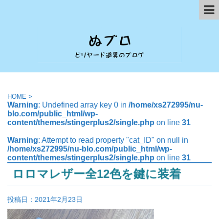
HOME
>
Warning
: Undefined array key 0 in
/home/xs272995/nu-
blo.com/public_html/wp-
content/themes/stingerplus2/single.php
on line
31
Warning
: Attempt to read property "cat_ID" on null in
/home/xs272995/nu-blo.com/public_html/wp-
content/themes/stingerplus2/single.php
on line
31
ロロマレザー全12色を鍵に装着
投稿日：
2021年2月23日