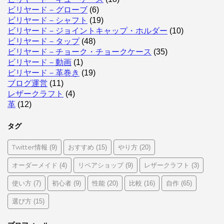
ビリヤード－グローブ
(6)
ビリヤード－シャフト
(19)
ビリヤード－ジョイントキャップ・ホルダー
(10)
ビリヤード－タップ
(48)
ビリヤード－チョーク・チョークケース
(35)
ビリヤード－動画
(1)
ビリヤード－革巻き
(19)
ブログ運営
(11)
レザークラフト
(4)
革
(12)
タグ
Twitter情報
おすすめ
やり方
(9)
(15)
(20)
オーダーメイド
リペアショップ
レザークラフト
(4)
(9)
(3)
使い方
初心者
性能
比較
自作
(7)
(9)
(20)
(16)
(65)
選び方
(15)