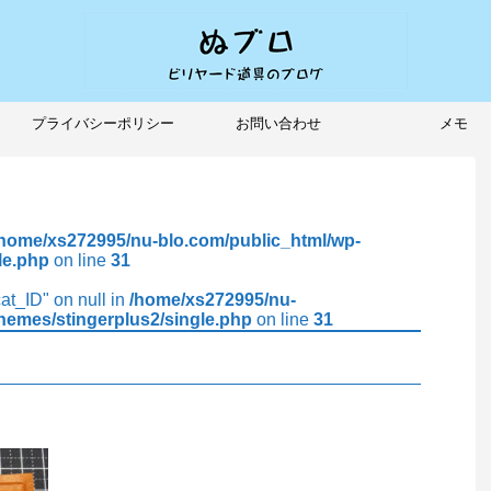
プライバシーポリシー
お問い合わせ
メモ
/home/xs272995/nu-blo.com/public_html/wp-
le.php
on line
31
cat_ID" on null in
/home/xs272995/nu-
hemes/stingerplus2/single.php
on line
31