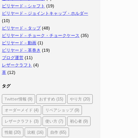
ビリヤード－シャフト
(19)
ビリヤード－ジョイントキャップ・ホルダー
(10)
ビリヤード－タップ
(48)
ビリヤード－チョーク・チョークケース
(35)
ビリヤード－動画
(1)
ビリヤード－革巻き
(19)
ブログ運営
(11)
レザークラフト
(4)
革
(12)
タグ
Twitter情報
おすすめ
やり方
(9)
(15)
(20)
オーダーメイド
リペアショップ
(4)
(9)
レザークラフト
使い方
初心者
(3)
(7)
(9)
性能
比較
自作
(20)
(16)
(65)