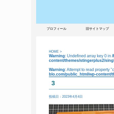
プロフィール
旧サイトマップ
HOME
>
Warning
: Undefined array key 0 in
content/themes/stingerplus2/sing
Warning
: Attempt to read property "
blo.com/public_html/wp-content/t
3
投稿日：
2023年4月4日