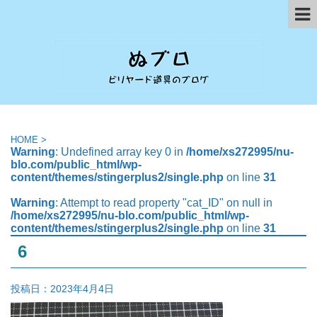
HOME
>
Warning
: Undefined array key 0 in
/home/xs272995/nu-
blo.com/public_html/wp-
content/themes/stingerplus2/single.php
on line
31
Warning
: Attempt to read property "cat_ID" on null in
/home/xs272995/nu-blo.com/public_html/wp-
content/themes/stingerplus2/single.php
on line
31
6
投稿日：
2023年4月4日