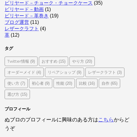
ビリヤード－チョーク・チョークケース
(35)
ビリヤード－動画
(1)
ビリヤード－革巻き
(19)
ブログ運営
(11)
レザークラフト
(4)
革
(12)
タグ
Twitter情報
おすすめ
やり方
(9)
(15)
(20)
オーダーメイド
リペアショップ
レザークラフト
(4)
(9)
(3)
使い方
初心者
性能
比較
自作
(7)
(9)
(20)
(16)
(65)
選び方
(15)
プロフィール
ぬブロのプロフィールに興味のある方は
こちら
からど
うぞ