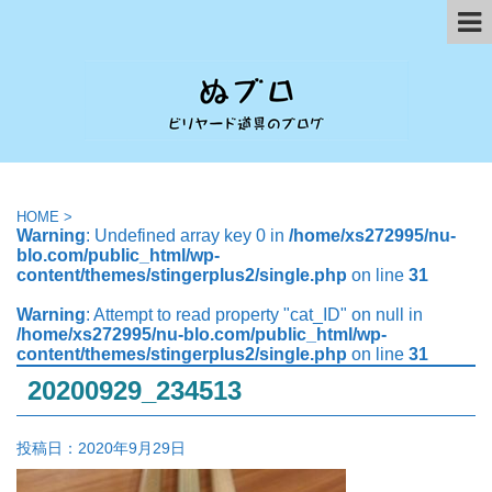
HOME
>
Warning
: Undefined array key 0 in
/home/xs272995/nu-
blo.com/public_html/wp-
content/themes/stingerplus2/single.php
on line
31
Warning
: Attempt to read property "cat_ID" on null in
/home/xs272995/nu-blo.com/public_html/wp-
content/themes/stingerplus2/single.php
on line
31
20200929_234513
投稿日：
2020年9月29日