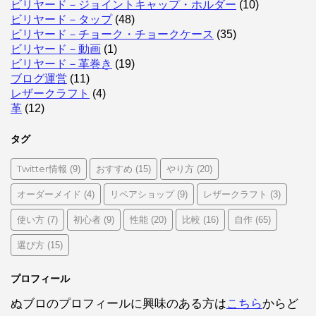
ビリヤード－ジョイントキャップ・ホルダー
(10)
ビリヤード－タップ
(48)
ビリヤード－チョーク・チョークケース
(35)
ビリヤード－動画
(1)
ビリヤード－革巻き
(19)
ブログ運営
(11)
レザークラフト
(4)
革
(12)
タグ
Twitter情報
おすすめ
やり方
(9)
(15)
(20)
オーダーメイド
リペアショップ
レザークラフト
(4)
(9)
(3)
使い方
初心者
性能
比較
自作
(7)
(9)
(20)
(16)
(65)
選び方
(15)
プロフィール
ぬブロのプロフィールに興味のある方は
こちら
からど